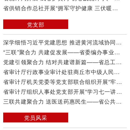
省供销合作总社开展“拥军守护健康 三伏暖护初心”专场义诊活动
党支部
深学细悟习近平党建思想 推进黄河流域协同监测数智化转型——省生态环境厅与生态环境部黄河流域局联合开展主题党日暨业务交流活动
“三联”聚合力 共建促发展——省委编办事业单位登记管理处、省气象局人事处等党支部联合开展主题党日活动
党建引领聚合力 结对共建谱新篇——省总工会劳动和经济工作部党支部与宇通客车生产党支部联合开展结对共建活动
省审计厅行政事业审计处驻商丘市中级人民法院审计组临时党支部开展“牢记初心使命 强化政治忠诚”主题党日活动
省审计厅机关党委等党支部联合组织开展“牢记初心使命 强化政治忠诚”主题党日活动
省审计厅组织人事处党支部开展“学习七一讲话 践行组工初心 汲取奋进力量”主题党日活动
三联共建聚合力 送医送药惠民生——省公共资源交易中心医药采购处党支部联合开展“三联基层促发展”结对共建活动
党员风采