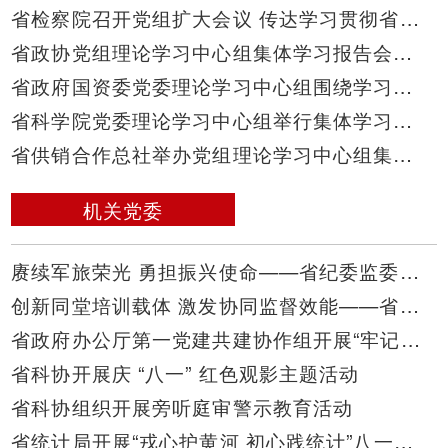
省检察院召开党组扩大会议 传达学习贯彻省委十一届十一次全会精神
省政协党组理论学习中心组集体学习报告会举行 孔昌生出席
省政府国资委党委理论学习中心组围绕学习贯彻习近平党建思想与省管企业开展集体联学
省科学院党委理论学习中心组举行集体学习研讨会深学细悟习近平党建思想
省供销合作总社举办党组理论学习中心组集体学习(扩大)报告会
机关党委
赓续军旅荣光 勇担振兴使命——省纪委监委驻龙池头村工作队开展庆“八一”系列主题活动
创新同堂培训载体 激发协同监督效能——省公安厅成功举办全省公安机关纪检监督实务训练班
省政府办公厅第一党建共建协作组开展“牢记初心使命、强化政治忠诚”主题党日活动
省科协开展庆 “八一” 红色观影主题活动
省科协组织开展旁听庭审警示教育活动
省统计局开展“戎心护黄河 初心践统计”八一建军节主题活动