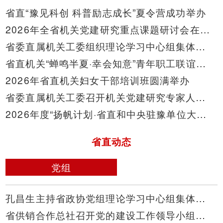
省直“豫见科创 科普励志成长”夏令营成功举办
2026年全省机关党建研究重点课题研讨会在三门峡市召开
省委直属机关工委组织理论学习中心组集体学习（扩大）会议深入学习贯彻习近平党建思想
省直机关“蝉鸣半夏·幸会知意”青年职工联谊活动圆满举行
2026年省直机关妇女干部培训班圆满举办
省委直属机关工委召开机关党建研究专家人才座谈会
2026年度“扬帆计划·省直和中央驻豫单位大学生实习”活动以实岗实训助力青年学子拔节成长
省直动态
党组
孔昌生主持省政协党组理论学习中心组集体学习 深入学习贯彻习近平党建思想高质量党建引领保障高质量履职
省供销合作总社召开党的建设工作领导小组（扩大）会议暨理论学习中心组集体研讨会议